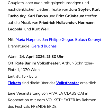
Couplets, aber auch mit galgenhumorigen und
nachdenklichen Liedern. Texte von
Jura Soyfer
,
Kurt
Tucholsky, Karl Farkas
und
Fritz Grünbaum
treffen
auf die Musik von
Friedrich Hollaender, Hermann
Leopoldi
und
Kurt Weill
.
Mit:
Maria Harpner
,
Jan Philipp Gloger
,
Belush Korenyi
Dramaturgie:
Gerald Buchas
Wann:
24. April 2026, 21:30 Uhr
Ort:
Rote Bar im
Volkstheater
, Arthur-Schnitzler-
Platz 1, 1070 Wien
Eintritt: 15,- Euro
Tickets
sind direkt über das
Volkstheater
erhältlich.
Eine Veranstaltung von VIVA LA CLASSICA! in
Kooperation mit dem VOLKSTHEATER im Rahmen
des Festivals FREMDE ERDE.