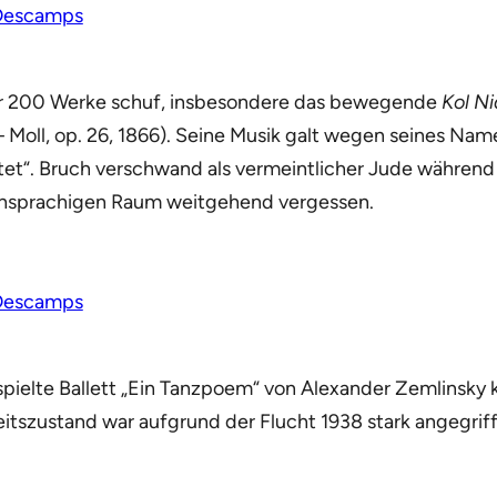
 Descamps
er 200 Werke schuf, insbesondere das bewegende
Kol Ni
 g – Moll, op. 26, 1866). Seine Musik galt wegen seines 
tet“. Bruch verschwand als vermeintlicher Jude während 
hsprachigen Raum weitgehend vergessen.
 Descamps
pielte Ballett „Ein Tanzpoem“ von Alexander Zemlinsky
eitszustand war aufgrund der Flucht 1938 stark angegrif