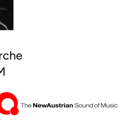
irche
OM