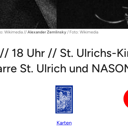
o: Wikimedia //
Alexander Zemlinsky
/ Foto: Wikimedia
/ 18 Uhr // St. Ulrichs-K
arre St. Ulrich und NAS
Karten