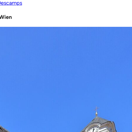
 Descamps
 Wien