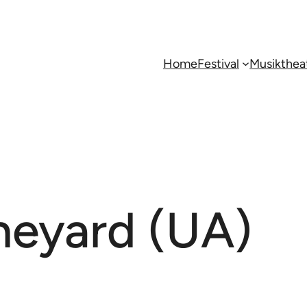
Home
Festival
Musikthea
neyard (UA)