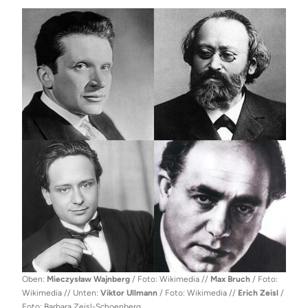
Oben:
Mieczysław Wajnberg
/ Foto: Wikimedia //
Max Bruch
/ Foto:
Wikimedia // Unten:
Viktor Ullmann
/ Foto: Wikimedia //
Erich Zeisl
/
Foto: Barbara Zeisl-Schoenberg